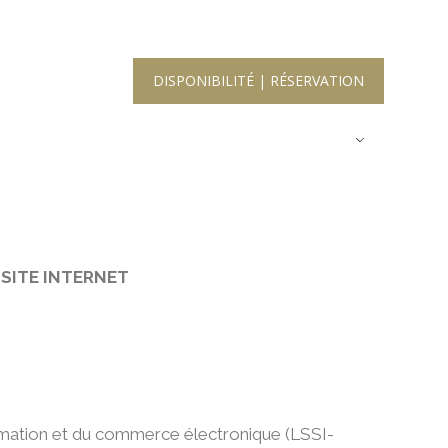
E
ACTIVITÉS
DISPONIBILITÉ | RÉSERVATION
E
ACTIVITÉS
DISPONIBILITÉ | RÉSERVATION
FR
FR
SITE INTERNET
formation et du commerce électronique (LSSI-