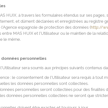
les
 HUIX, à travers les formulaires étendus sur ses pages, se
aitement, et dûment déclarées et enregistrées au registre g
de l'Agence espagnole de protection des données (
http://w
entre MAS HUIX et l'Utilisateur ou le maintien de la relatio
de le même.
s données personnelles
Utilisateur sera soumis aux principes suivants contenus dan
arence : le consentement de l'Utilisateur sera requis à tou
quelles les données personnelles sont collectées.
es données personnelles seront collectées pour des finalités 
 les données personnelles collectées ne seront que stricte
sonnelles doivent être exactes et toujours à jour.